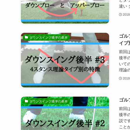
とダ
違い 
201
ゴル
ダウンスイング後半の基本
イプ
前回
後半
いて
理論の
201
ゴル
ダウンスイング後半の基本
前回
後半
説で
ことが