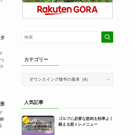
の
のタ
グ
カテゴリー
徴つ
ス
カ
テ
ゴ
リ
人気記事
ー
の形
グ
ゴルフに必要な筋肉を効率よく
の解
鍛える筋トレメニュー
る