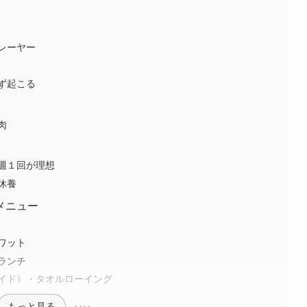
レーヤー
ず起こる
肉
週１回が理想
休養
メニュー
ワット
ランチ
イド）・タオルローイング
もっと見る