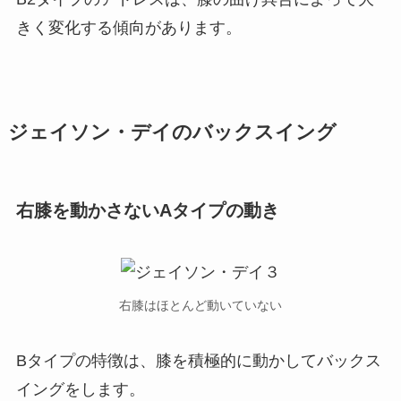
きく変化する傾向があります。
ジェイソン・デイのバックスイング
右膝を動かさないAタイプの動き
右膝はほとんど動いていない
Bタイプの特徴は、膝を積極的に動かしてバックス
イングをします。