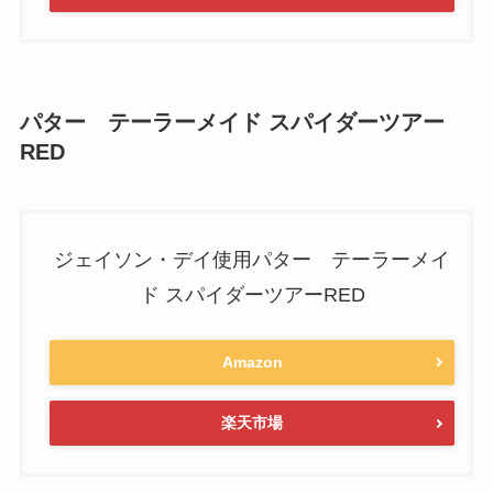
パター テーラーメイド スパイダーツアー
RED
ジェイソン・デイ使用パター テーラーメイ
ド スパイダーツアーRED
Amazon
楽天市場