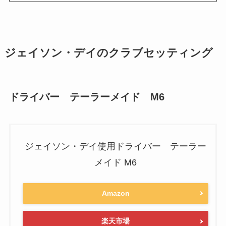
ジェイソン・デイのクラブセッティング
ドライバー テーラーメイド M6
ジェイソン・デイ使用ドライバー テーラー
メイド M6
Amazon
楽天市場