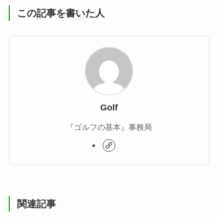
この記事を書いた人
Golf
『ゴルフの基本』事務局
関連記事