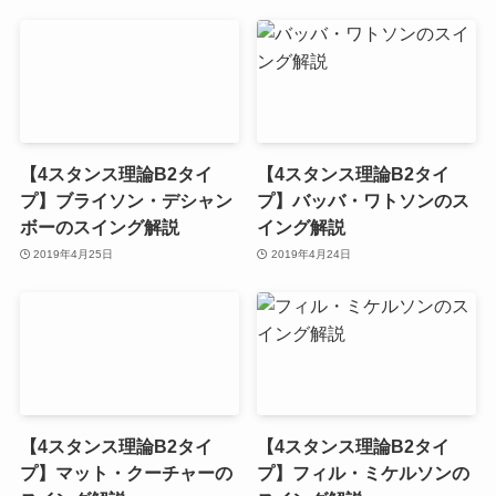
【4スタンス理論B2タイ
【4スタンス理論B2タイ
プ】ブライソン・デシャン
プ】バッバ・ワトソンのス
ボーのスイング解説
イング解説
2019年4月25日
2019年4月24日
【4スタンス理論B2タイ
【4スタンス理論B2タイ
プ】マット・クーチャーの
プ】フィル・ミケルソンの