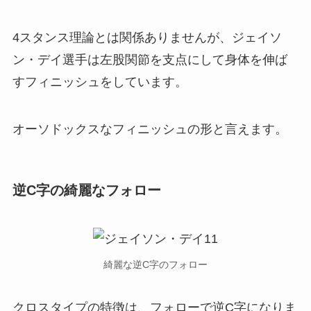
4スタンス理論とは関係ありませんが、ジェイソ
ン・デイ選手は左股関節を支点にして身体を伸ば
すフィニッシュをしています。
オーソドックスなフィニッシュの形と言えます。
逆C字の綺麗なフォロー
綺麗な逆C字のフォロー
クロスタイプの特徴は、フォローで逆C字になりま