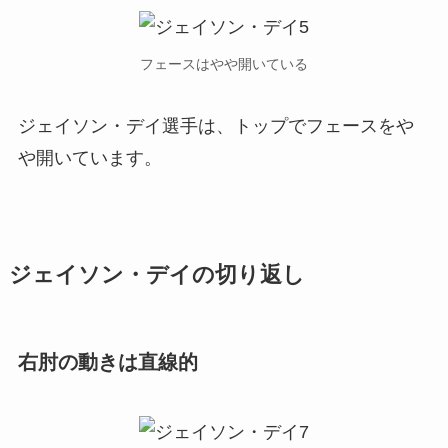
フェースはやや開いている
ジェイソン・デイ選手は、トップでフェースをや
や開いています。
ジェイソン・デイの切り返し
右肘の動きは直線的