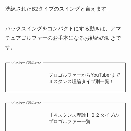
洗練されたB2タイプのスイングと言えます。
バックスイングをコンパクトにする動きは、アマ
チュアゴルファーのお手本になるお勧めの動きで
す。
あわせて読みたい
プロゴルファーからYouTuberまで
４スタンス理論タイプ別一覧！
あわせて読みたい
【４スタンス理論】Ｂ２タイプの
プロゴルファー一覧