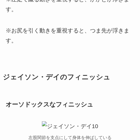
す。
※お尻を引く動きを重視すると、つま先が浮きま
す。
ジェイソン・デイのフィニッシュ
オーソドックスなフィニッシュ
左股関節を支点にして身体を伸ばしている