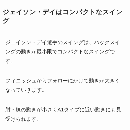
ジェイソン・デイはコンパクトなスイン
グ
ジェイソン・デイ選手のスイングは、バックスイ
ングの動きが最小限でコンパクトなスイングで
す。
フィニッシュからフォローにかけて動きが大きく
なっていきます。
肘・膝の動きが小さくA1タイプに近い動きにも見
受けられます。