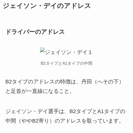
ジェイソン・デイのアドレス
ドライバーのアドレス
B2タイプとA1タイプの中間
B2タイプのアドレスの特徴は、丹田（へその下）
と足首が一直線になること。
ジェイソン・デイ選手は、B2タイプとA1タイプの
中間（ややB2寄り）のアドレスを取っています。