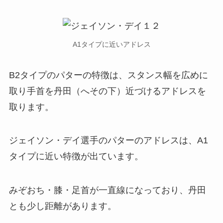
A1タイプに近いアドレス
B2タイプのパターの特徴は、スタンス幅を広めに
取り手首を丹田（へその下）近づけるアドレスを
取ります。
ジェイソン・デイ選手のパターのアドレスは、A1
タイプに近い特徴が出ています。
みぞおち・膝・足首が一直線になっており、丹田
とも少し距離があります。